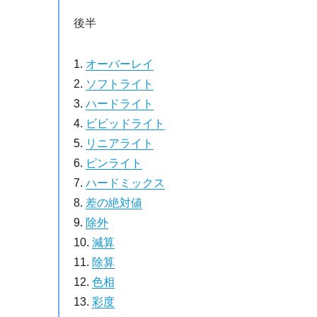
後半
オーバーレイ
ソフトライト
ハードライト
ビビッドライト
リニアライト
ピンライト
ハードミックス
差の絶対値
除外
減算
除算
色相
彩度