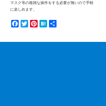
マスク等の複雑な操作をする必要が無いので手軽
に楽しめます。
F
T
Pi
H
共
a
wi
nt
at
有
c
tt
er
e
e
er
e
n
b
st
a
o
o
k